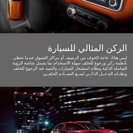
الركن المثالي للسيارة
ليس هناك حاجة للخوف من الرصيف أو مراكز التسوق عندما تحظى
بأنظمة ركن ورجوع للخلف سهلة الاستخدام بما يشمل شاشة الرؤية
الشاملة الذكية ونظام استشعار السيارات والتنبيه عند الرجوع للخلف
ونظــام التدخــل الذكــي لمنــع التصــادم الخلفــي