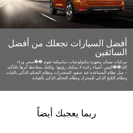
أفضل السيارات تجعلك من أفضل
السائقين
مركبات نيسان مجهزة بتكنولوجيات ديناميكية تقوم ��سحر وراء
الك��اليس: أشياء رائدة لا يمكنك رؤيتها، ولكنك ستلاحظ أثرها بالتأكيد
– مثل نظام المساعدة عند صعود المنحدرات ونظام التحكم الذكي بالثبات
ونظام الكبح الذكي للمحرك ونظام التحكم الذكي بالقيادة.
ربما يعجبك أيضاً