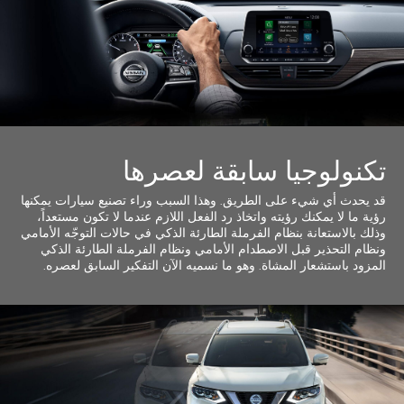
تكنولوجيا سابقة لعصرها
قد يحدث أي شيء على الطريق. وهذا السبب وراء تصنيع سيارات يمكنها
رؤية ما لا يمكنك رؤيته واتخاذ رد الفعل اللازم عندما لا تكون مستعداً،
وذلك بالاستعانة بنظام الفرملة الطارئة الذكي في حالات التوجّه الأمامي
ونظام التحذير قبل الاصطدام الأمامي ونظام الفرملة الطارئة الذكي
المزود باستشعار المشاة. وهو ما نسميه الآن التفكير السابق لعصره.