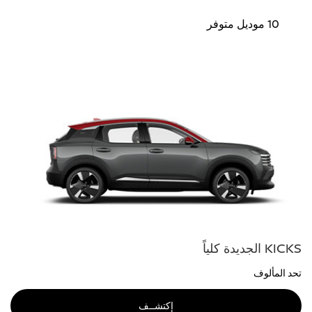
10 موديل متوفر
KICKS الجديدة كلياً
تحد المألوف
إكتشــف