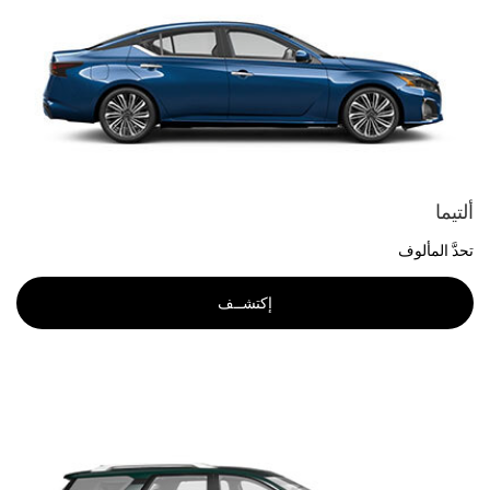
ألتيما
تحدَّ المألوف
إكتشــف