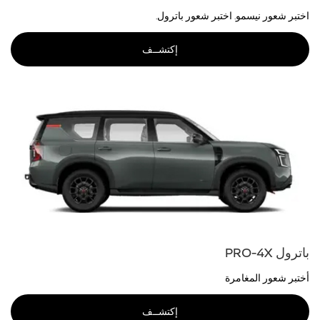
اختبر شعور نيسمو. اختبر شعور باترول.
إكتشــف
باترول PRO-4X
أختبر شعور المغامرة
إكتشــف