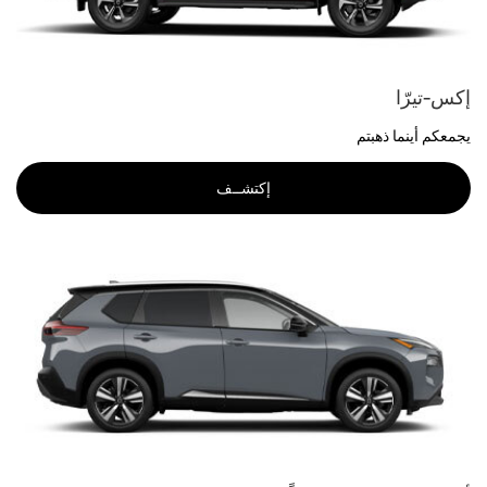
إكس-تيرّا
يجمعكم أينما ذهبتم
إكتشــف