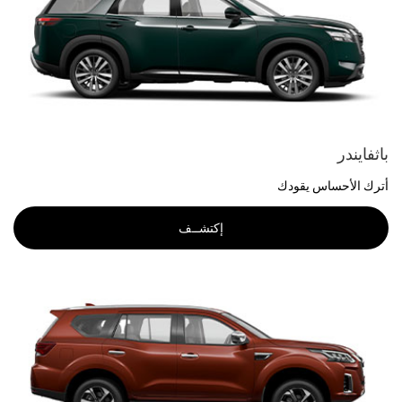
باثفايندر
أترك الأحساس يقودك
إكتشــف