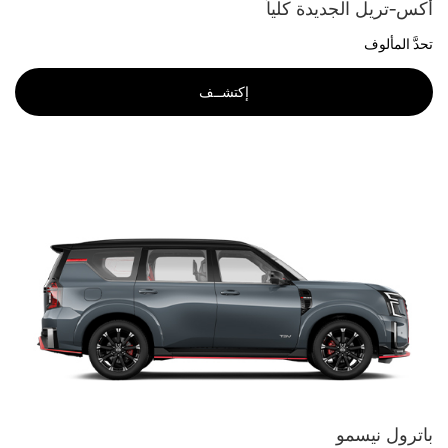
أكس-تريل الجديدة كلياً
تحدَّ المألوف
إكتشــف
باترول نيسمو