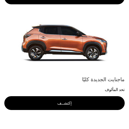
ماجنايت الجديدة كليًا
تحد المألوف
إكتشــف