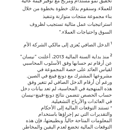
تحقيق نمو مستدام ومربح مع توفير قيمة عالية
للعملاء. وسنقوم بذلك خطوة بخطوة من خلال
بناء مجموعة منتجات متوازنة وتنفيذ
استراتيجيات عمل مثالية تستجيب لظروف
السوق واحتياجات العملاء."
1
الدخل الصافي يُعزى إلى مالكي الشركة الأم
2
منذ بداية السنة المالية 2013، أعلنت "نيسان"
عن أرقام تم حسابها وفق الأسلوب المحاسبي
لقياس العائد على حصة المجموعة في
مشروعها المشترك مع دونغ فينغ في الصين.
ورغم أن أرقام الدخل الصافي لم تتغير وفق
هذه المنهجية في المحاسبة، لم تعد بيانات دخل
حساب الحصص تتضمن نتائج دونغ-فينغ-نيسان
في العائدات والأرباح التشغيلية.
* تستند التوقعات المالية إلى الأحكام
والتقديرات التي تم إجراؤها باستخدام
المعلومات المتاحة حالياً. وبطبيعتها، فإن هذه
التوقعات المالية تخضع لعدم اليقين والمخاطر.