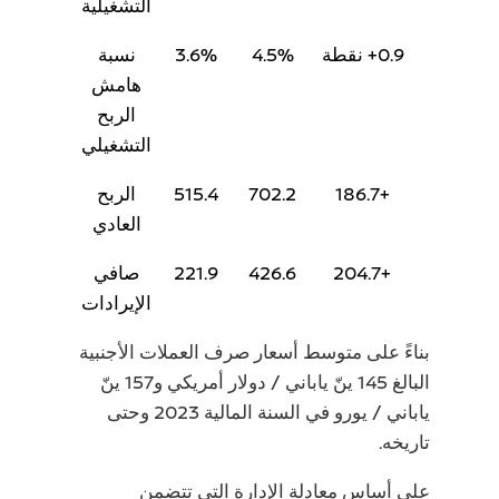
التشغيلية
0.9+ نقطة
4.5%
3.6%
نسبة
هامش
الربح
التشغيلي
+186.7
702.2
515.4
الربح
العادي
+204.7
426.6
221.9
صافي
الإيرادات
بناءً على متوسط ​​أسعار صرف العملات الأجنبية
البالغ 145 ينّ ياباني / دولار أمريكي و157 ينّ
ياباني / يورو في السنة المالية 2023 وحتى
تاريخه.
على أساس معادلة الإدارة التي تتضمن