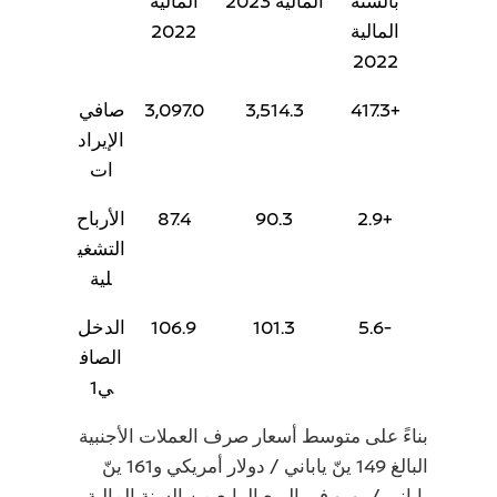
بالسنة
المالية 2023
المالية
المالية
2022
2022
+417.3
3,514.3
3,097.0
صافي
الإيراد
ات
+2.9
90.3
87.4
الأرباح
التشغي
لية
-5.6
101.3
106.9
الدخل
الصاف
ي1
بناءً على متوسط ​​أسعار صرف العملات الأجنبية
البالغ 149 ينّ ياباني / دولار أمريكي و161 ينّ
ياباني / يورو في الربع الرابع من السنة المالية