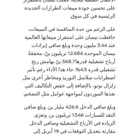
على تحسين جودة مبيعات الطرازات الجديدة
الرئيسية في كل سوق.
على الرغم من حدة المنافسة في المبيعات،
حافظت نيسان على استقرار مبيعاتها العالمية
عند 3.44 مليون وحدة وبلغ صافي إيرادات
نيسان الموحدة 12.686 تريليون ينّ، محققةً
أرباح تشغيلية قدرها 568.7 ينّ بهامش ربح
تشغيلي قدره 4.5%. جاء هذا الأداء رغم تأثير
اضطرابات سلاسل التوريد ومخاطر أخرى مثل
زلزال نوتو، بالإضافة إلى خفض التكاليف التي
نفذها الموردون لمواجهة عوامل مثل التضخم
.
وبلغ صافي الدخل 426.6 مليار ين. وبلغ صافي
النقد للسيارات 1.546 تريليون ين. وتعزى
الزيادة في الأرباح التشغيلية وصافي الدخل
مقارنة بتعديل التوقعات في 19 أبريل إلى