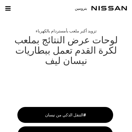
بترومين
تزويد أكبر ملعب بأمستردام بالكهرباء
لوحات عرض النتائج بملعب
لكرة القدم تعمل ببطاريات
نيسان ليف
التنقل الذكي من نيسان#