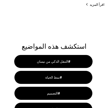
اقرأ المزيد
استكشف هذه المواضيع
التنقل الذكي من نيسان#
نمط الحياة#
التصميم#