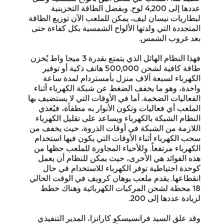
عددها إلى 4,200 لوح. وبفضل الطاقة التخزينية
لبطاريات نيسان ليف، يمكن للملعب الآن توزيع الطاقة
المتجددة التي ولدتها الألواح الشمسية بكل كفاءة حتى
بعد غروب الشمس.
فهذا النظام الهائل الذي يتمتع بقدرة 3 ميجا واط يُخزن
طاقة كافية لشحن 500,000 هاتف ذكية أو توفير
الكهرباء لسبعة آلاف منزل بأمستردام لمدة ساعة
واحدة، وهو ما يخفف الضغط عن شبكة الكهرباء أثناء
الفعاليات الضخمة. أما في الأوقات التي لا يستضيف بها
الملعب أي فعاليات وتكون الأنوار به مطفأة، فيُغذي
النظام الشبكة بالكهرباء ويساعد على تقليل الكهرباء
اللازمة من الشبكة في أوقات الذروة، حيث يخفف من
سحب الكهرباء أثناء الأوقات التي يكون فيها استخدام
الكهرباء مرتفعاً. وللأحياء المجاورة للملعب حظها من
هذه الفوائد هي الأخرى، حيث يمكن للنظام أن يعمل
كوحدة احتياطية توفر الكهرباء للاستخدام في حال
انقطاعها. يقدم ملعب يوهان كرويف في الوقت الحالي
18 محطة لشحن المركبات الكهربائية وهناك خطط
لزيادة عددها إلى 200.
وقد علق السيد فرانسيسكو كارانزا، المدير التنفيذي