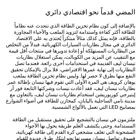
المضي قدماً نحو اقتصادي دائري
بالإضافة إلى كون نظام تخزين الطاقة الذي نتحدث عنه نظاماً
للطاقة أكثر كفاءة واستدامة لتزويد الملعب والأحياء المجاورة
بالطاقة، فإنه يمثل كذلك مثالاً مبتكراً يُحتذى به على الاقتصاد
الدائري في مجال بطاريات السيارات الكهربائية. فبدلاً من التخلص
من البطاريات المستهلكة أو إعادة تدويرها في منتجات أقل قيمة
مع التنقيب عن المزيد من الكوبالت، يمكن استغلال بطاريات
نيسان ليف القديمة في استخدامات أخرى رائعة. فعندما تصل
البطاريات إلى نهاية عمرها الافتراضي، فلا يزال بالإمكان تحقيق
النفع منها بطرق لا حصر لها. وليس نظام تخزين الطاقة بملعب
يوهان كرويف هي المرة الأولى التي تقوم فيها نيسان بإطالة عمر
بطاريات نيسان ليف، فقد أعادت نيسات وشركتها التابعة فور آر
إينيرجي كوربوريشن استخدام بطاريات نيسان ليف، بالتعاون مع
مدينة نامي الساحلية باليابان، كمخازن للطاقة في أضواء الشوارع
بمصابيح LED التي تعمل بالألواح الشمسية.
ملتزمون في نيسان بالتشجيع على تحقيق مستقبل من الطاقة
المستدامة. وحتى يكتشف العلم طريقة يحول بها الأجواء
المشحونة التي تغلف مشجعي كرة القدم إلى طاقة كهربائية،
فسوف تواصل نيسان مسيرتها نحو ابتكار طرق جديدة للقيام